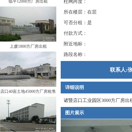
柱网跨度：
临平12000方厂房出租
所在楼层：在层
可否分租：是
付款方式：
附近地标：
上虞1800方厂房出租
路段名称：
联系人:张
详细说明
店口40亩土地45000方厂房租售
诸暨店口工业园区3000方厂房
图片展示