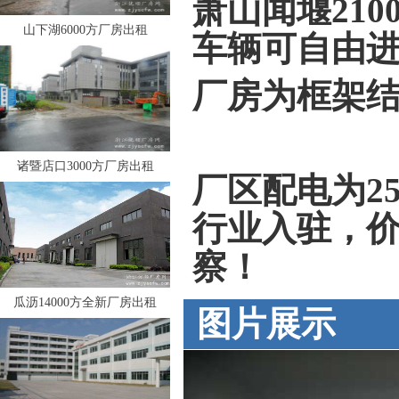
萧山闻堰210
山下湖6000方厂房出租
车辆可自由进
厂房为框架结
诸暨店口3000方厂房出租
厂区配电为2
行业入驻，
察！
瓜沥14000方全新厂房出租
图片展示