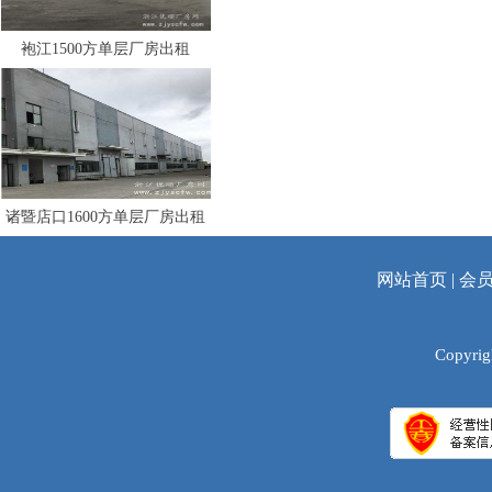
袍江1500方单层厂房出租
诸暨店口1600方单层厂房出租
网站首页
|
会
Copyrig