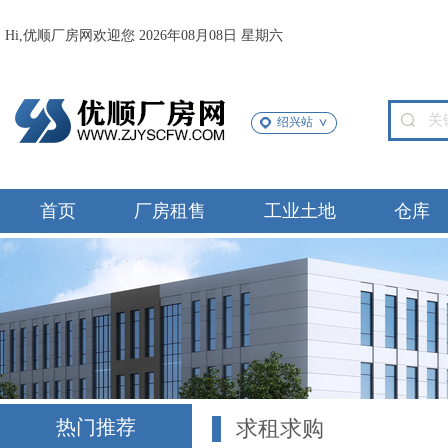
Hi,优顺厂房网欢迎您 2026年08月08日 星期六
绍兴站
首页
厂房租售
工业土地
仓库
热门推荐
求租求购