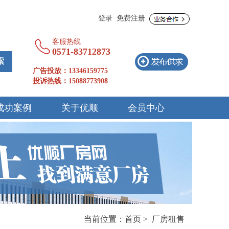
登录
免费注册
客服热线
0571-83712873 
广告投放：13346159775
投诉热线：15088773908
成功案例
关于优顺
会员中心
当前位置：
首页
>
厂房租售