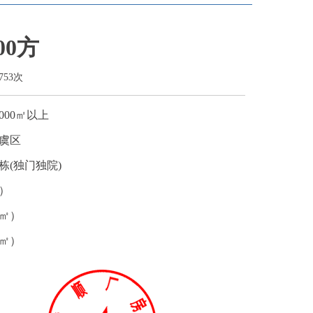
00方
753次
000㎡以上
虞区
栋(独门独院)
）
㎡）
㎡）